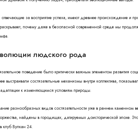
, отвечающие за восприятие успеха, имеют древнее происхождение и п
то раскрывает, почему даже в безопасной современной среде мы продол
умфа.
эволюции людского рода
стязательное поведение было критически важным элементом развития со
нее выстраивали состязательные механизмы внутри коллектива, показыва
 адаптации к изменяющимся условиям природы.
вание разнообразных видов состязательности уже в раннем каменном ве
ржества, найдены в городищах, датируемых доисторической эпохе. Это
 клуб Вулкан 24.