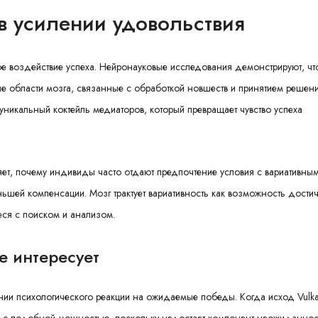
в усилении удовольствия
ое воздействие успеха. Нейронауковые исследования демонстрируют, чт
е области мозга, связанные с обработкой новшеств и принятием решени
4уникальный коктейль медиаторов, который превращает чувство успеха
ет, почему индивиды часто отдают предпочтение условия с вариативным
ей компенсации. Мозг трактует вариативность как возможность дости
ся с поиском и анализом.
 интересует
нии психологического реакции на ожидаемые победы. Когда исход Vulk