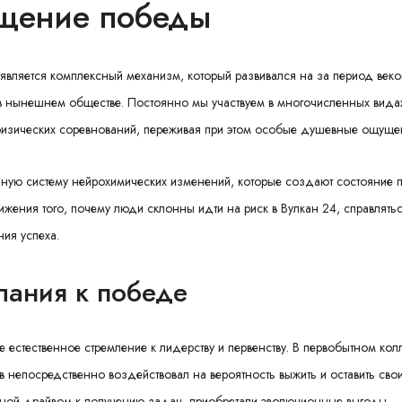
щение победы
является комплексный механизм, который развивался на за период веко
в нынешнем обществе. Постоянно мы участвуем в многочисленных вида
изических соревнований, переживая при этом особые душевные ощуще
дную систему нейрохимических изменений, которые создают состояние 
жения того, почему люди склонны идти на риск в Вулкан 24, справлятьс
ния успеха.
лания к победе
естественное стремление к лидерству и первенству. В первобытном кол
в непосредственно воздействовал на вероятность выжить и оставить сво
щной драйвом к получению задач, приобретали эволюционные выгоды.