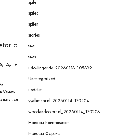
spile
spiled
spilen
stories
ator с
text
texts
д для
udoklinger.de_20260113_105332
Uncategorized
ми
updates
в Узнать
толкнуться
vvalkmaar.nl_20260114_170204
х
woodandcolors.nl_20260114_170203
Новости Криптовалют
Новости Форекс