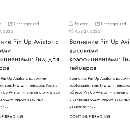
q
Uncategorized
By evoq
Uncategorized
27, 2026
April 27, 2026
ние Pin Up Aviator с
Волнение Pin Up Avi
кими
высокими
ициентами: Гид для
коэффициентами: Ги
ров
геймеров
Pin Up Aviator с высокими
Волнение Pin Up Aviator с высоки
нтами: Гид для геймеров Узнать
коэффициентами: Гид для геймеро
in Up Aviator — значит столкнуться
об игре Pin Up Aviator — значит с
ывающим миром азартных
с захватывающим миром азартны
ий, .
развлечений, .
UE READING
CONTINUE READING