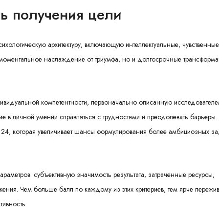
ь получения цели
сихологическую архитектуру, включающую интеллектуальные, чувственные
 моментальное наслаждение от триумфа, но и долгосрочные трансформа
ивидуальной компетентности, первоначально описанную исследовател
 в личной умении справляться с трудностями и преодолевать барьеры.
н 24, которая увеличивает шансы формулирования более амбициозных за
араметров: субъективную значимость результата, затраченные ресурсы,
ния. Чем больше балл по каждому из этих критериев, тем ярче пережи
тивность.