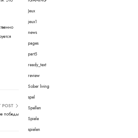
ти. Это
Jeux
jeux1
ственно
news
руется
pages
part5
ready_text
review
Sober living
spel
T POST
Spellen
ие победы
Spiele
spielen