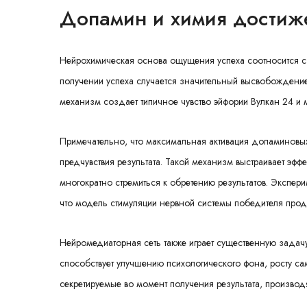
Допамин и химия достиж
Нейрохимическая основа ощущения успеха соотносится с
получении успеха случается значительный высвобождение
механизм создает типичное чувство эйфории Вулкан 24 и 
Примечательно, что максимальная активация допаминовых 
предчувствия результата. Такой механизм выстраивает эффе
многократно стремиться к обретению результатов. Экспер
что модель стимуляции нервной системы победителя прод
Нейромедиаторная сеть также играет существенную задачу
способствует улучшению психологического фона, росту са
секретируемые во момент получения результата, произво