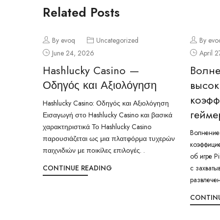
Related Posts
By evoq
Uncategorized
By evo
June 24, 2026
April 
Hashlucky Casino —
Волне
Οδηγός και Αξιολόγηση
высо
коэфф
Hashlucky Casino: Οδηγός και Αξιολόγηση
гейме
Εισαγωγή στο Hashlucky Casino και βασικά
χαρακτηριστικά Το Hashlucky Casino
Волнение 
παρουσιάζεται ως μια πλατφόρμα τυχερών
коэффицие
παιχνιδιών με ποικίλες επιλογές. .
об игре P
CONTINUE READING
с захват
развлечен
CONTIN