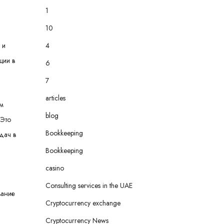
1
10
4
 и
ции в
6
7
articles
ем
blog
 Это
Bookkeeping
дач в
Bookkeeping
casino
Consulting services in the UAE
вание
Cryptocurrency exchange
Cryptocurrency News