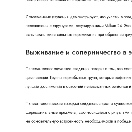
Современные изучения демонстрируют, что участки мозга
переплетены с структурами, регулирующими Vulkan 24. Э
испытывать такие сильные переживания при обретении три
Выживание и соперничество в 
Палеоантропологические сведения говорят о том, что со
цивилизации. Группы первобытных групп, которые эффектив
лучшие достижения в освоении неизведанных регионов и
Палеонтологические находки свидетельствуют о существо
Церемониальные предметы, соотносящиеся с ритуалами то
на основательную встроенность необходимости в победе в