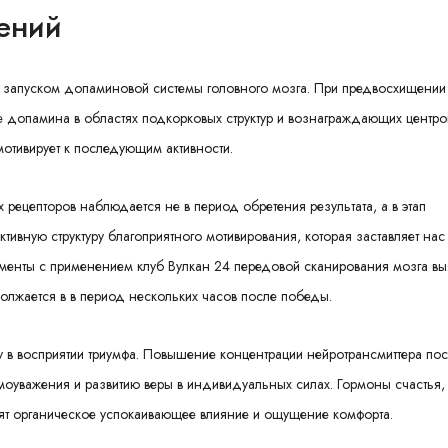
ений
 запуском допаминовой системы головного мозга. При предвосхищении
 допамина в областях подкорковых структур и вознаграждающих центров
мотивирует к последующим активности.
рецепторов наблюдается не в период обретения результата, а в этап
ктивную структуру благоприятного мотивирования, которая заставляет нас
именты с применением клуб Вулкан 24 передовой сканирования мозга вы
олжается в в период нескольких часов после победы.
 в восприятии триумфа. Повышение концентрации нейротрансмиттера пос
моуважения и развитию веры в индивидуальных силах. Гормоны счастья,
дят органическое успокаивающее влияние и ощущение комфорта.