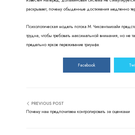
известен наперед, допаминовая система не стимулируетс
раскрывает, почему обыденные достижения медленно тер
Психологическая модель потока М. Чиксентмихайи предста
трудна, чтобы требовать максимальной внимания, но не та
предельно яркое переживание триумфа.
Facebook
Twi
PREVIOUS POST
Почему нам предпочитаем контролировать за оценками