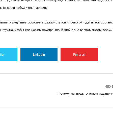
я с подобной мощностью, поскольку недостает компонент неожиданнос
яют свою побудительную силу.
вляет наилучшее состояние между скукой и тревогой, где вызов соответ
к трудна, чтобы создавать фрустрацию. В этой зоне вариативности форми
tter
Linkedin
Pinterest
NEX
Почему мы предпочитаем ощущен