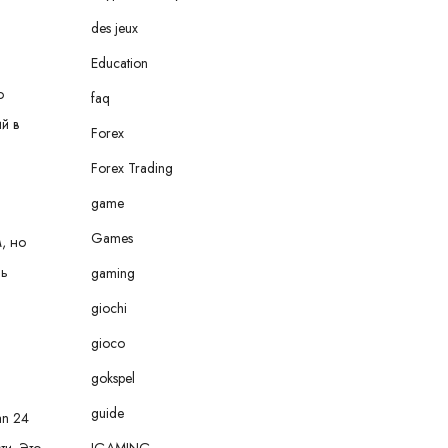
des jeux
Education
о
faq
й в
Forex
Forex Trading
game
Games
, но
чь
gaming
giochi
gioco
gokspel
guide
an 24
IGAMING