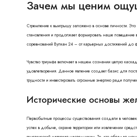
Зачем мы ценим ощу
Стремление к выигрышу заложено в основе личности. Это 
становления и продолжает формировать наше поведение 
соревнований
Вулкан 24
– от карьерных достижений до ф
Чувство триумфа включает в нашем сознании целую каска
удовлетворения. Данное явление создает базис для пости
трудности и инвестировать огромные энергию ради получе
Исторические основы же
Первобытные процессы существования создали в человеке 
успех в добыче, охране территории или извлечении средст
генетический материал наследникам. Те, кто обладал мо