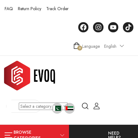
FAQ
Return Policy
Track Order
Language
English
0
BROWSE
NEED
HELP?