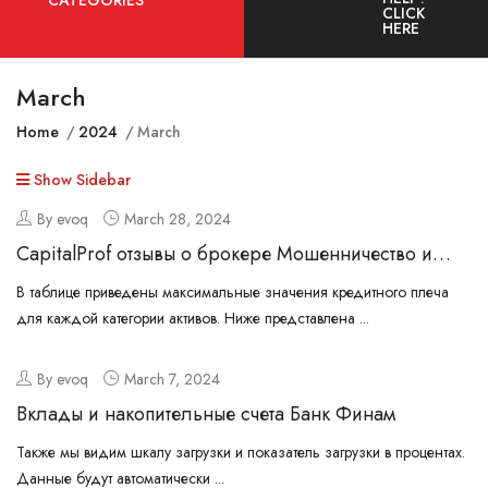
CATEGORIES
CLICK
HERE
March
Home
2024
March
Show Sidebar
By evoq
March 28, 2024
CapitalProf отзывы о брокере Мошенничество и
слив денег ИнстаФорекс?
В таблице приведены максимальные значения кредитного плеча
для каждой категории активов. Ниже представлена ...
By evoq
March 7, 2024
Вклады и накопительные счета Банк Финам
Также мы видим шкалу загрузки и показатель загрузки в процентах.
Данные будут автоматически ...