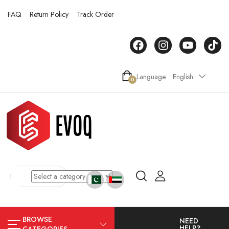
FAQ
Return Policy
Track Order
Language
English
0
BROWSE
NEED
HELP?