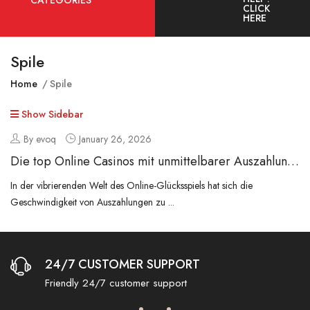
CATEGORIES
CLICK
HERE
Spile
Home
Spile
Show Sidebar
By evoq
January 26, 2026
Die top Online Casinos mit unmittelbarer Auszahlung
für Spieler aus Deutschland 2024
In der vibrierenden Welt des Online-Glücksspiels hat sich die
Geschwindigkeit von Auszahlungen zu ...
24/7 CUSTOMER SUPPORT
Friendly 24/7 customer support