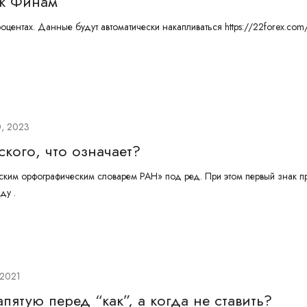
нк Финам
оцентах. Данные будут автоматически накапливаться https://22forex.com
, 2023
ского, что означает?
ским орфографическим словарем РАН» под ред. При этом первый знак п
ду .
 2021
апятую перед “как”, а когда не ставить?