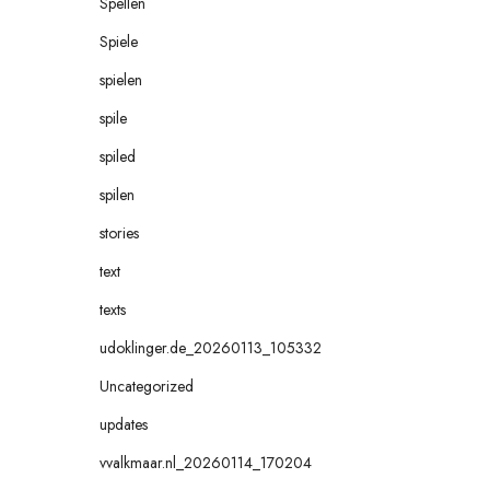
Spellen
Spiele
spielen
spile
spiled
spilen
stories
text
texts
udoklinger.de_20260113_105332
Uncategorized
updates
vvalkmaar.nl_20260114_170204