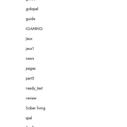
gokspel
guide
IGAMING
Jeux
jeux1
news
pages
part5
ready_text
review
Sober living
spel