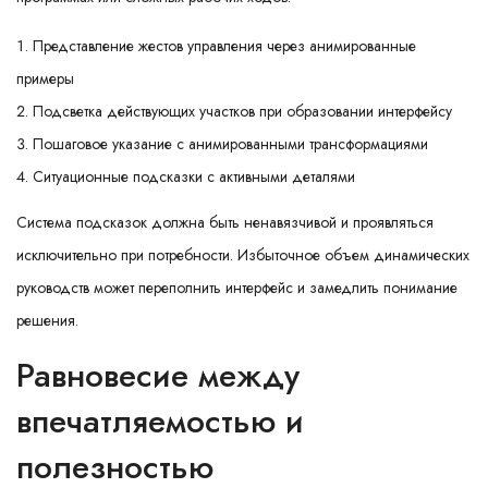
Представление жестов управления через анимированные
примеры
Подсветка действующих участков при образовании интерфейсу
Пошаговое указание с анимированными трансформациями
Ситуационные подсказки с активными деталями
Система подсказок должна быть ненавязчивой и проявляться
исключительно при потребности. Избыточное объем динамических
руководств может переполнить интерфейс и замедлить понимание
решения.
Равновесие между
впечатляемостью и
полезностью