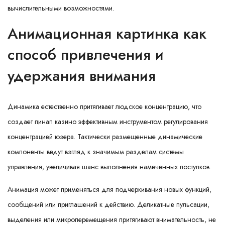
вычислительными возможностями.
Анимационная картинка как
способ привлечения и
удержания внимания
Динамика естественно притягивает людское концентрацию, что
создает пинап казино эффективным инструментом регулирования
концентрацией юзера. Тактически размещенные динамические
компоненты ведут взгляд к значимым разделам системы
управления, увеличивая шанс выполнения намеченных поступков.
Анимация может применяться для подчеркивания новых функций,
сообщений или приглашений к действию. Деликатные пульсации,
выделения или микроперемещения притягивают внимательность, не