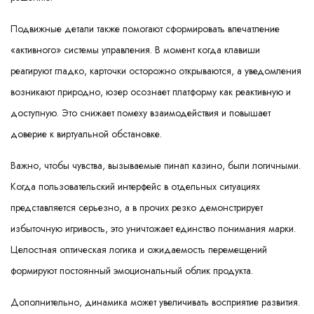
Подвижные детали также помогают сформировать впечатление
«активного» системы управления. В момент когда клавиши
реагируют гладко, карточки осторожно открываются, а уведомления
возникают природно, юзер осознает платформу как реактивную и
доступную. Это снижает помеху взаимодействия и повышает
доверие к виртуальной обстановке.
Важно, чтобы чувства, вызываемые пинап казино, были логичными.
Когда пользовательский интерфейс в отдельных ситуациях
представляется серьезно, а в прочих резко демонстрирует
избыточную игривость, это уничтожает единство понимания марки.
Целостная оптическая логика и ожидаемость перемещений
формируют постоянный эмоциональный облик продукта.
Дополнительно, динамика может увеличивать восприятие развития.