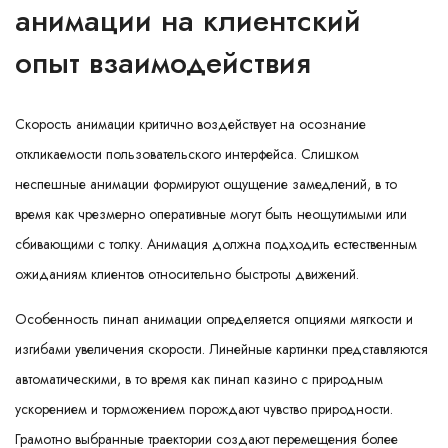
анимации на клиентский
опыт взаимодействия
Скорость анимации критично воздействует на осознание
откликаемости пользовательского интерфейса. Слишком
неспешные анимации формируют ощущение замедлений, в то
время как чрезмерно оперативные могут быть неощутимыми или
сбивающими с толку. Анимация должна подходить естественным
ожиданиям клиентов относительно быстроты движений.
Особенность пинап анимации определяется опциями мягкости и
изгибами увеличения скорости. Линейные картинки представляются
автоматическими, в то время как пинап казино с природным
ускорением и торможением порождают чувство природности.
Грамотно выбранные траектории создают перемещения более