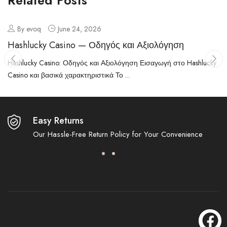
Related Posts
By evoq
June 24, 2026
Hashlucky Casino — Οδηγός και Αξιολόγηση
Hashlucky Casino: Οδηγός και Αξιολόγηση Εισαγωγή στο Hashlucky
Casino και βασικά χαρακτηριστικά Το ...
Easy Returns
Our Hassle-Free Return Policy for Your Convenience