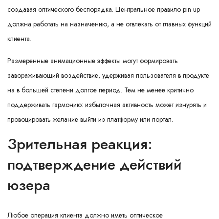
создавая оптического беспорядка. Центральное правило pin up
должна работать на назначению, а не отвлекать от главных функций
клиента.
Размеренные анимационные эффекты могут формировать
завораживающий воздействие, удерживая пользователя в продукте
на в большей степени долгое период. Тем не менее критично
поддерживать гармонию: избыточная активность может изнурять и
провоцировать желание выйти из платформу или портал.
Зрительная реакция:
подтверждение действий
юзера
Любое операция клиента должно иметь оптическое