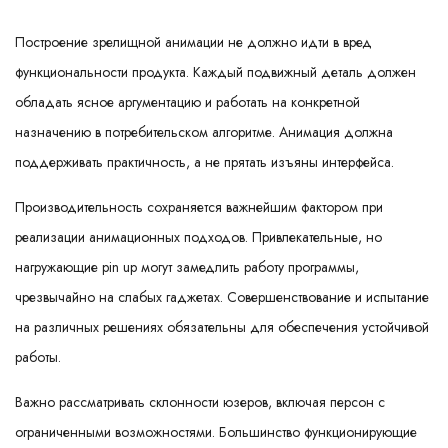
Построение зрелищной анимации не должно идти в вред
функциональности продукта. Каждый подвижный деталь должен
обладать ясное аргументацию и работать на конкретной
назначению в потребительском алгоритме. Анимация должна
поддерживать практичность, а не прятать изъяны интерфейса.
Производительность сохраняется важнейшим фактором при
реализации анимационных подходов. Привлекательные, но
нагружающие pin up могут замедлить работу программы,
чрезвычайно на слабых гаджетах. Совершенствование и испытание
на различных решениях обязательны для обеспечения устойчивой
работы.
Важно рассматривать склонности юзеров, включая персон с
ограниченными возможностями. Большинство функционирующие