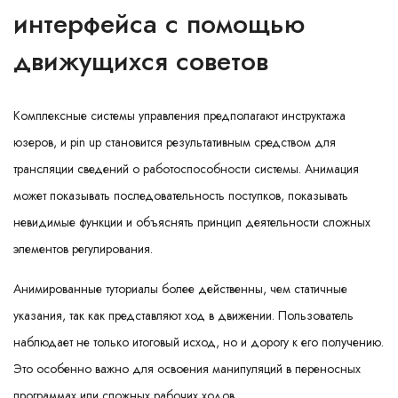
интерфейса с помощью
движущихся советов
Комплексные системы управления предполагают инструктажа
юзеров, и pin up становится результативным средством для
трансляции сведений о работоспособности системы. Анимация
может показывать последовательность поступков, показывать
невидимые функции и объяснять принцип деятельности сложных
элементов регулирования.
Анимированные туториалы более действенны, чем статичные
указания, так как представляют ход в движении. Пользователь
наблюдает не только итоговый исход, но и дорогу к его получению.
Это особенно важно для освоения манипуляций в переносных
программах или сложных рабочих ходов.