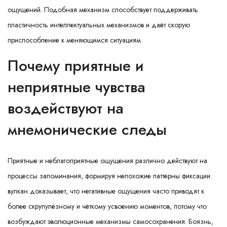
ощущений. Подобная механизм способствует поддерживать
пластичность интеллектуальных механизмов и даёт скорую
приспособление к меняющимся ситуациям.
Почему приятные и
неприятные чувства
воздействуют на
мнемонические следы
Приятные и неблагоприятные ощущения различно действуют на
процессы запоминания, формируя непохожие паттерны фиксации.
вулкан доказывает, что негативные ощущения часто приводят к
более скрупулёзному и чёткому усвоению моментов, потому что
возбуждают эволюционные механизмы самосохранения. Боязнь,