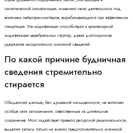
синаптической сигнализации, изменяют свою деятельность под
влиянием нейротрансмиттеров, вырабатывающихся при аффективном
стимуляции. Эти модификации способствуют к архитектурной
модификации церебральных структур, давая долгосрочное
удержание эмоционально значимой сведений.
По какой причине будничная
сведения стремительно
стирается
Обыденная данные, без душевной насыщенности, не включает
особые сети запоминания, ответственные за длительное
сохранение. Мозг задействует правило ресурсной рациональности,
выделяя запасы только на анализ предположительно значимой