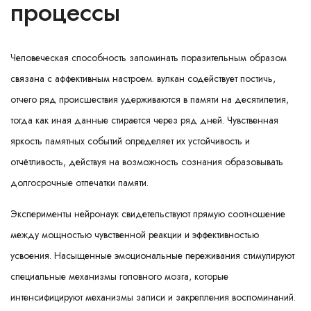
процессы
Человеческая способность запоминать поразительным образом
связана с аффективным настроем. вулкан содействует постичь,
отчего ряд происшествия удерживаются в памяти на десятилетия,
тогда как иная данные стирается через ряд дней. Чувственная
яркость памятных событий определяет их устойчивость и
отчётливость, действуя на возможность сознания образовывать
долгосрочные отпечатки памяти.
Эксперименты нейронаук свидетельствуют прямую соотношение
между мощностью чувственной реакции и эффективностью
усвоения. Насыщенные эмоциональные переживания стимулируют
специальные механизмы головного мозга, которые
интенсифицируют механизмы записи и закрепления воспоминаний.