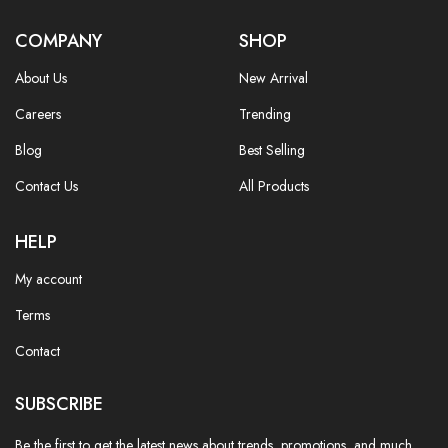
COMPANY
SHOP
About Us
New Arrival
Careers
Trending
Blog
Best Selling
Contact Us
All Products
HELP
My account
Terms
Contact
SUBSCRIBE
Be the first to get the latest news about trends, promotions, and much