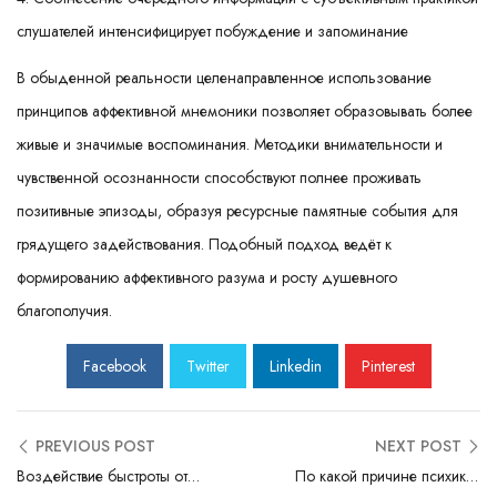
слушателей интенсифицирует побуждение и запоминание
В обыденной реальности целенаправленное использование
принципов аффективной мнемоники позволяет образовывать более
живые и значимые воспоминания. Методики внимательности и
чувственной осознанности способствуют полнее проживать
позитивные эпизоды, образуя ресурсные памятные события для
грядущего задействования. Подобный подход ведёт к
формированию аффективного разума и росту душевного
благополучия.
Facebook
Twitter
Linkedin
Pinterest
PREVIOUS POST
NEXT POST
Воздействие быстроты ответа на восприятие сервиса
По какой причине психика стремится найти истоки приятных переживаний