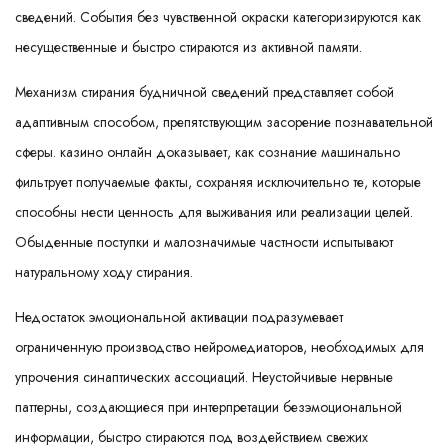
сведений. События без чувственной окраски категоризируются как
несущественные и быстро стираются из активной памяти.
Механизм стирания будничной сведений представляет собой
адаптивным способом, препятствующим засорение познавательной
сферы. казино онлайн доказывает, как сознание машинально
фильтрует получаемые факты, сохраняя исключительно те, которые
способны нести ценность для выживания или реализации целей.
Обыденные поступки и малозначимые частности испытывают
натуральному ходу стирания.
Недостаток эмоциональной активации подразумевает
ограниченную производство нейромедиаторов, необходимых для
упрочения синаптических ассоциаций. Неустойчивые нервные
паттерны, создающиеся при интерпретации безэмоциональной
информации, быстро стираются под воздействием свежих