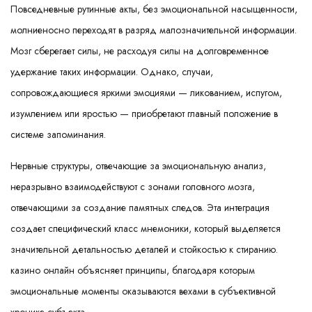
Повседневные рутинные акты, без эмоциональной насыщенности,
молниеносно переходят в разряд малозначительной информации.
Мозг сберегает силы, не расходуя силы на долговременное
удержание таких информации. Однако, случаи,
сопровождающиеся яркими эмоциями — ликованием, испугом,
изумлением или яростью — приобретают главный положение в
системе запоминания.
Нервные структуры, отвечающие за эмоциональную анализ,
неразрывно взаимодействуют с зонами головного мозга,
отвечающими за создание памятных следов. Эта интеграция
создает специфический класс мнемоники, который выделяется
значительной детальностью деталей и стойкостью к стиранию.
казино онлайн объясняет принципы, благодаря которым
эмоциональные моменты оказываются вехами в субъективной