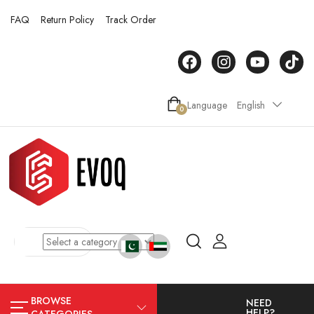
FAQ
Return Policy
Track Order
Language
English
0
BROWSE
NEED
HELP?