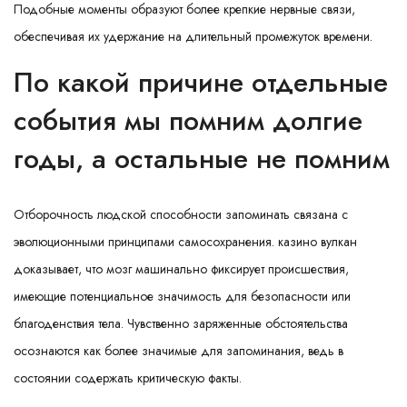
Подобные моменты образуют более крепкие нервные связи,
обеспечивая их удержание на длительный промежуток времени.
По какой причине отдельные
события мы помним долгие
годы, а остальные не помним
Отборочность людской способности запоминать связана с
эволюционными принципами самосохранения. казино вулкан
доказывает, что мозг машинально фиксирует происшествия,
имеющие потенциальное значимость для безопасности или
благоденствия тела. Чувственно заряженные обстоятельства
осознаются как более значимые для запоминания, ведь в
состоянии содержать критическую факты.