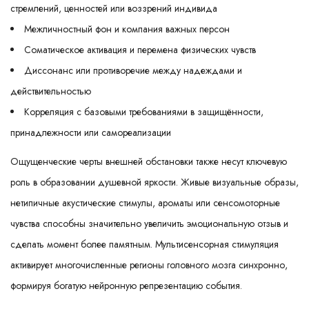
стремлений, ценностей или воззрений индивида
Межличностный фон и компания важных персон
Соматическое активация и перемена физических чувств
Диссонанс или противоречие между надеждами и
действительностью
Корреляция с базовыми требованиями в защищённости,
принадлежности или самореализации
Ощущенческие черты внешней обстановки также несут ключевую
роль в образовании душевной яркости. Живые визуальные образы,
нетипичные акустические стимулы, ароматы или сенсомоторные
чувства способны значительно увеличить эмоциональную отзыв и
сделать момент более памятным. Мультисенсорная стимуляция
активирует многочисленные регионы головного мозга синхронно,
формируя богатую нейронную репрезентацию события.