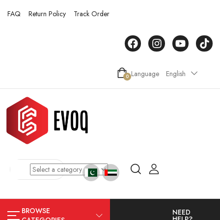
FAQ
Return Policy
Track Order
Language
English
0
BROWSE
NEED
HELP?