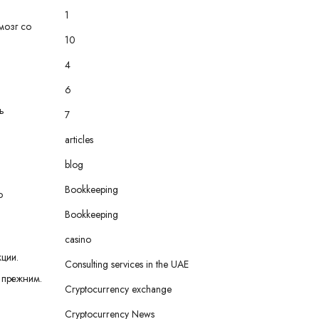
1
мозг со
10
4
6
ь
7
articles
blog
Bookkeeping
ю
Bookkeeping
casino
ции.
Consulting services in the UAE
я прежним.
Cryptocurrency exchange
Cryptocurrency News