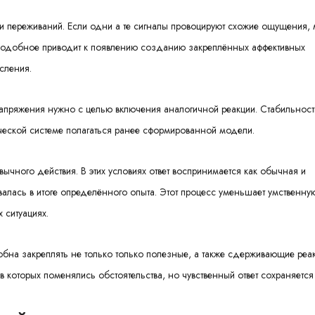
и переживаний. Если одни а те сигналы провоцируют схожие ощущения, 
Подобное приводит к появлению созданию закреплённых аффективных
сления.
апряжения нужно с целью включения аналогичной реакции. Стабильност
ической системе полагаться ранее сформированной модели.
ычного действия. В этих условиях ответ воспринимается как обычная и
валась в итоге определённого опыта. Этот процесс уменьшает умственну
 ситуациях.
обна закреплять не только только полезные, а также сдерживающие реак
 в которых поменялись обстоятельства, но чувственный ответ сохраняетс