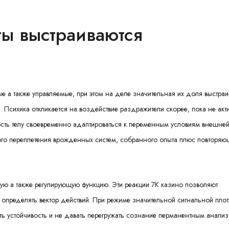
ты выстраиваются
е а также управляемые, при этом на деле значительная их доля выстраи
Психика откликается на воздействие раздражители скорее, пока не акт
ость телу своевременно адаптироваться к переменным условиям внешней
ого переплетения врожденных систем, собранного опыта плюс повторяю
ую а также регулирующую функцию. Эти реакции 7К казино позволяют
 определять вектор действий. При режиме значительной сигнальной плот
ь устойчивость и не давать перегружать сознание перманентным анали