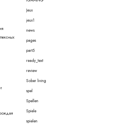
Jeux
jeux1
ия
news
плексных
pages
part5
ready_text
review
Sober living
т
spel
Spellen
Spiele
орождая
spielen