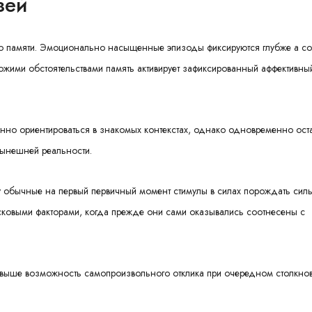
зей
ью памяти. Эмоционально насыщенные эпизоды фиксируются глубже а с
ожими обстоятельствами память активирует зафиксированный аффективны
но ориентироваться в знакомых контекстах, однако одновременно ост
нынешней реальности.
 обычные на первый первичный момент стимулы в силах порождать сил
сковыми факторами, когда прежде они сами оказывались соотнесены с
 выше возможность самопроизвольного отклика при очередном столкно