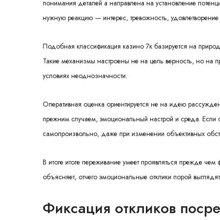
понимания деталей а направлена на установление потенци
нужную реакцию — интерес, тревожность, удовлетворение 
Подобная классификация казино 7к базируется на природ
Такие механизмы настроены не на цель верность, но на п
условиях неоднозначности.
Оперативная оценка ориентируется не на идею рассужден
прежним случаем, эмоциональный настрой и среда. Если 
самопроизвольно, даже при изменении объективных обсто
В итоге итоге переживание умеет проявляться прежде чем
объясняет, отчего эмоциональные отклики порой выгляд
Фиксация откликов посре