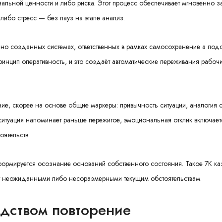
альной ценности и либо риска. Этот процесс обеспечивает мгновенно з
либо стресс — без пауз на этапе анализ.
но созданных системах, ответственных в рамках самосохранение а подс
ринцип оперативность, и это создаёт автоматические переживания рабоч
ие, скорее на основе общие маркеры: привычность ситуации, аналогия 
ситуация напоминает раньше пережитое, эмоциональная отклик включает
ятельств.
 формируется осознание оснований собственного состояния. Такое 7К к
ят неожиданными либо несоразмерными текущим обстоятельствам.
дством повторение