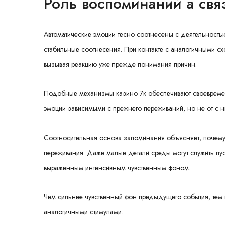
Роль воспоминаний а свя
Автоматические эмоции тесно соотнесены с деятельност
стабильные соотнесения. При контакте с аналогичными сх
вызывая реакцию уже прежде понимания причин.
Подобные механизмы казино 7к обеспечивают своевремен
эмоции зависимыми с прежнего переживаний, но не от с 
Соотносительная основа запоминания объясняет, почему
переживания. Даже малые детали среды могут служить пу
выраженным интенсивным чувственным фоном.
Чем сильнее чувственный фон предыдущего события, тем
аналогичными стимулами.