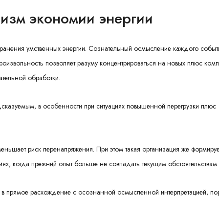
изм экономии энергии
ранения умственных энергии. Сознательный осмысление каждого событ
произвольность позволяет разуму концентрироваться на новых плюс ком
ательной обработки.
сказуемым, в особенности при ситуациях повышенной перегрузки плюс
меньшает риск перенапряжения. При этом такая организация же формируе
иях, когда прежний опыт больше не совпадать текущим обстоятельствам.
ать в прямое расхождение с осознанной осмысленной интерпретацией, п