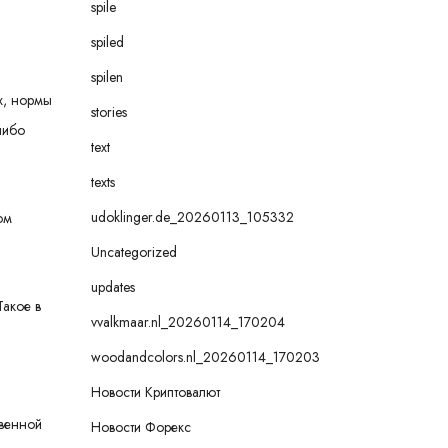
spile
spiled
spilen
х, нормы
stories
либо
text
texts
udoklinger.de_20260113_105332
ом
Uncategorized
updates
Такое в
vvalkmaar.nl_20260114_170204
woodandcolors.nl_20260114_170203
Новости Криптовалют
твенной
Новости Форекс