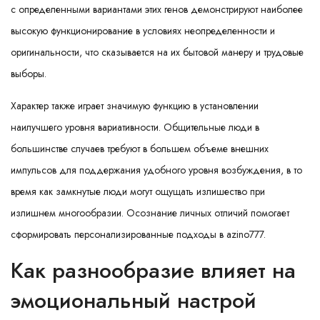
с определенными вариантами этих генов демонстрируют наиболее
высокую функционирование в условиях неопределенности и
оригинальности, что сказывается на их бытовой манеру и трудовые
выборы.
Характер также играет значимую функцию в установлении
наилучшего уровня вариативности. Общительные люди в
большинстве случаев требуют в большем объеме внешних
импульсов для поддержания удобного уровня возбуждения, в то
время как замкнутые люди могут ощущать излишество при
излишнем многообразии. Осознание личных отличий помогает
сформировать персонализированные подходы в azino777.
Как разнообразие влияет на
эмоциональный настрой