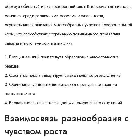
образуя обильный и разносторонний опыт. В то время как личность
меняется среди различными формами деятельности,
осуществляется активация многообразных участков префронтальной
коры, что способствует сохранению повышенного показателя
стимула и включенности в азино 777.
Ротация занятий препятствует образование автоматических
реакций
Смена контекста стимулирует созидательное размышление
Оригинальные испытания включают структуры поощрения
головного мозга
Вариативность опыта насыщает душевную спектр ощущений
Взаимосвязь разнообразия с
чувством роста