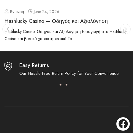
By evoq
June 24, 2026
Hashlucky Casino — Οδηγός και Αξιολόγηση
Hashlucky Casino: Οδηγός και Αξιολόγηση Εισαγωγή στο Hashlucky
Casino και βασικά χαρακτηριστικά Το ...
Easy Returns
Our Hassle-Free Return Policy for Your Convenience