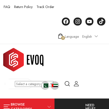
FAQ
Return Policy
Track Order
Language
English
0
BROWSE
NEED
HELP?