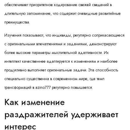
обеспечивает приоритетное кодирование свежей сведений в
длительную запоминание, что содержит очевидные развитийные
преимущества.
Изучения показывают, что индивиды, регулярно соприкасающиеся
с оригинальными впечатлениями и заданиями, демонстрируют
более высокие параметры мыслительной адаптивности. Их
интеллект качественнее адаптируется к изменениям и наиболее
продуктивно выполняет оригинальные задачи. Эта способность
специально существенна в современном мире, где темп
трансформаций в azino777 регулярно повышается.
Как изменение
раздражителей удерживает
интерес