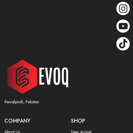
Rawalpindi, Pakistan
COMPANY
SHOP
About Us
New Arrival