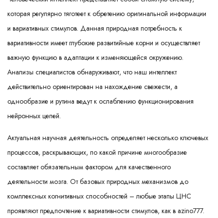
которая регулярно тяготеет к обретению оригинальной информации
и вариативных стимулов. Данная природная потребность к
вариативности имеет глубокие развитийные корни и осуществляет
важную функцию в адаптации к изменяющейся окружению.
Анализы специалистов обнаруживают, что наш интеллект
действительно ориентирован на нахождение свежести, а
однообразие и рутина ведут к ослаблению функционирования
нейронных цепей.
Актуальная научная деятельность определяет несколько ключевых
процессов, раскрывающих, по какой причине многообразие
составляет обязательным фактором для качественного
деятельности мозга. От базовых природных механизмов до
комплексных когнитивных способностей – любые этапы ЦНС
проявляют предпочтение к вариативности стимулов, как в
azino777
.