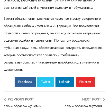
опасности, требующие внимания. Энтузиазм сигнализирует о
совпадении действий внутренним идеалам и побуждениям.
Вулкан объединения достигается через тренировку осторожного
обращения к обоим источникам информации. Это предполагает
стойкости и самосострадания, так как ход познания непременно
содержит ошибки и исправления. Понемногу формируется
глубинная разумность, обеспечивающая совершать определения,
которые соответствуют как логическим требованиям
результативности, так и чувственным потребностям в значении и
удовольствии.
Facebook
Twitter
Linkedin
Pinterest
PREVIOUS POST
NEXT POST
Каким образом душевные настроения влияют на побуждение
Каким образом внутреннее самочувствие влияет на выбор действий