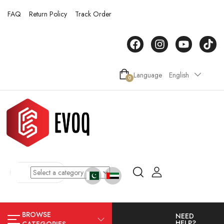
FAQ
Return Policy
Track Order
Language
English
0
BROWSE
NEED
HELP?