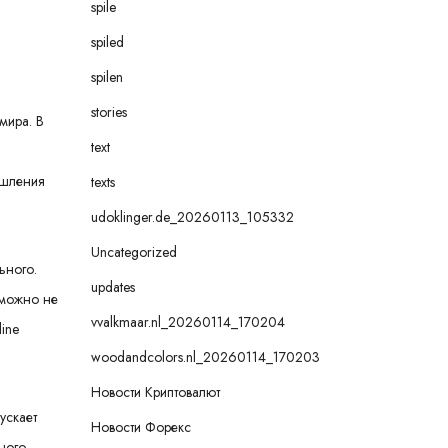
spile
spiled
spilen
stories
мира. В
text
ышления
texts
udoklinger.de_20260113_105332
Uncategorized
ьного.
updates
 можно не
vvalkmaar.nl_20260114_170204
ine
woodandcolors.nl_20260114_170203
Новости Криптовалют
ускает
Новости Форекс
ного