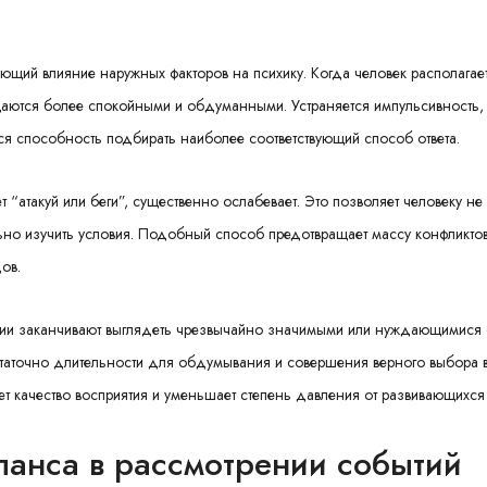
ющий влияние наружных факторов на психику. Когда человек располагает
ащаются более спокойными и обдуманными. Устраняется импульсивность,
ся способность подбирать наиболее соответствующий способ ответа.
 “атакуй или беги”, существенно ослабевает. Это позволяет человеку не 
ьно изучить условия. Подобный способ предотвращает массу конфликтов
ов.
ации заканчивают выглядеть чрезвычайно значимыми или нуждающимися
достаточно длительности для обдумывания и совершения верного выбора 
 качество восприятия и уменьшает степень давления от развивающихся 
ланса в рассмотрении событий