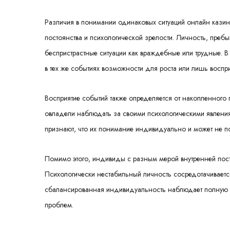
Различия в понимании одинаковых ситуаций онлайн каз
постоянства и психологической зрелости. Личность, преб
беспристрастные ситуации как враждебные или трудные. 
в тех же событиях возможности для роста или лишь воспри
Восприятие событий также определяется от накопленного
овладели наблюдать за своими психологическими явлениями
признают, что их понимание индивидуально и может не п
Помимо этого, индивиды с разным мерой внутренней пост
Психологически нестабильный личность сосредотачивается 
сбалансированная индивидуальность наблюдает полную к
проблем.