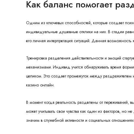
Как баланс помогает разд
Одним из ключевых способностей, которые создает психо
индивидуальные душевные отклики на них. В стадии равно
его личная интерпретация ситуаций. Данная возможность 
Тренировка разделения действительности и эмоций старту
механизмами. Индивид учится обнаруживать время формиро
целиком. Это создает промежуток между раздражителем 
казино онлайн.
В момент когда реальность разделены от переживаний, 
может учитывать свои чувства как один из факторов, но 
значим в служебной активности и социальных отношениях,