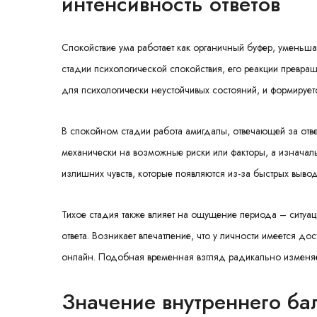
интенсивность ответов
Спокойствие ума работает как органичный буфер, уменьша
стадии психологической спокойствия, его реакции превр
для психологически неустойчивых состояний, и формирует
В спокойном стадии работа амигдалы, отвечающей за ответ
механически на возможные риски или факторы, а изначал
излишних чувств, которые появляются из-за быстрых вывод
Тихое стадия также влияет на ощущение периода – ситу
ответа. Возникает впечатление, что у личности имеется 
онлайн. Подобная временная взгляд радикально изменяет
Значение внутреннего ба