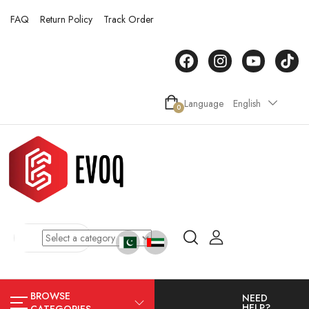
FAQ
Return Policy
Track Order
Language
English
0
BROWSE
NEED
HELP?