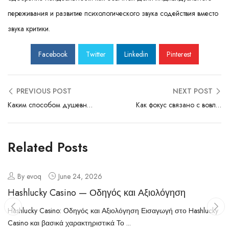
переживания и развитие психологического звука содействия вместо
звука критики.
Facebook
Twitter
Linkedin
Pinterest
PREVIOUS POST
NEXT POST
Каким способом душевное стресс оказывает влияние на стимул
Как фокус связано с вовлечённостью
Related Posts
By evoq
June 24, 2026
Hashlucky Casino — Οδηγός και Αξιολόγηση
Hashlucky Casino: Οδηγός και Αξιολόγηση Εισαγωγή στο Hashlucky
Casino και βασικά χαρακτηριστικά Το ...