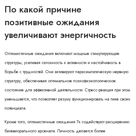
По какой причине
позитивные ожидания
увеличивают энергичность
Оптимистичные ожидания включают мощные стимулирующие
структуры, усиливая склонность к активности и настойчивость в
борьбе с трудностей. Они активируют парасимпатическую нервную
структуру, обеспечивая оптимальное психофизиологическое
состояние для эффективной деятельности. Стресс-реакция при этом
уменьшается, что позволяет разуму функционировать на пике своих
потенциала.
Кроме того, оптимистичные ожидания 7к содействуют расширению
бихевиорального арсенала. Личность делается более