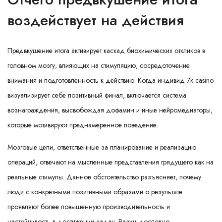
воздействует на действия
Предвкушение итога активирует каскад биохимических откликов в
головном мозгу, влияющих на стимуляцию, сосредоточение
внимания и подготовленность к действию. Когда индивид 7k casino
визуализирует себе позитивный финал, включается система
вознаграждения, высвобождая дофамин и иные нейромедиаторы,
которые мотивируют преднамеренное поведение.
Мозговые цепи, ответственные за планирование и реализацию
операций, отвечают на мысленные представления грядущего как на
реальные стимулы. Данное обстоятельство разъясняет, почему
люди с конкретными позитивными образами о результате
проявляют более повышенную производительность и
настойчивость в достижении задач. Разум дословно