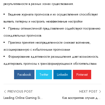
результативности в разных зонах существования.
Ведение журнала прогнозов и их осуществления способствует
выявить паттерны и настроить неэффективные настройки
Приемы оптимистичной представления содействуют построению
созидательных прогнозов
Практика принятия неопределенности снижает волнение,
ассоциированную с избыточными прогнозами
Формирование адаптивности размышления дает возможность
адаптировать прогнозы к трансформирующимся обстоятельствам
Facebook
Twitter
Linkedin
Pinterest
PREVIOUS POST
NEXT POST
Leading Online Gaming Sites Canada Genuine Money Platforms for Secure Gaming Experience
Как восприятие случая делает момент уникальным