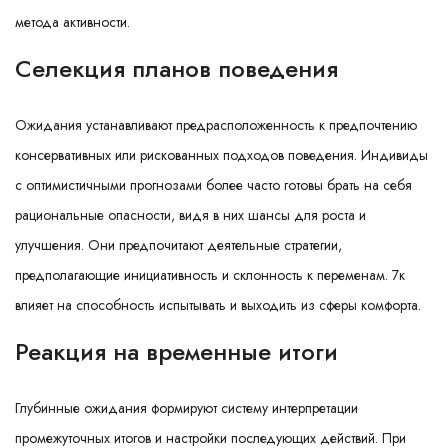
метода активности.
Селекция планов поведения
Ожидания устанавливают предрасположенность к предпочтению
консервативных или рискованных подходов поведения. Индивиды
с оптимистичными прогнозами более часто готовы брать на себя
рациональные опасности, видя в них шансы для роста и
улучшения. Они предпочитают деятельные стратегии,
предполагающие инициативность и склонность к переменам. 7к
влияет на способность испытывать и выходить из сферы комфорта.
Реакция на временные итоги
Глубинные ожидания формируют систему интерпретации
промежуточных итогов и настройки последующих действий. При