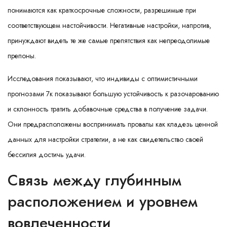
понимаются как краткосрочные сложности, разрешимые при
соответствующем настойчивости. Негативные настройки, напротив,
принуждают видеть те же самые препятствия как непреодолимые
препоны.
Исследования показывают, что индивиды с оптимистичными
прогнозами 7к показывают большую устойчивость к разочарованию
и склонность тратить добавочные средства в получение задачи.
Они предрасположены воспринимать провалы как кладезь ценной
данных для настройки стратегии, а не как свидетельство своей
бессилия достичь удачи.
Связь между глубинным
расположением и уровнем
вовлеченности