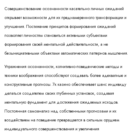
Совершенствование осознанности касательно личных ожиданий
открывает возможности для их преднамеренного трансформации и
улучшения. Постижение принципов формирования ожиданий
позволяет личностям становиться активными субъектами
формирования своей ментальной действительности, а не
безынициативными объектами автоматических паттернов мышления.
Упражнения осознанности, когнитивно-поведенческие методы и
техники воображения способствуют создавать более адекватные и
конструктивные прогнозы. 7к казино обеспечивает шанс индивиду
делаться создателем своих глубинных установок, создавая
ментальную фундамент для достижения ожидаемых исходов.
Постоянная самоанализ над собственными прогнозами и их
воздействием на поведение превращается в сильным орудием
индивидуального совершенствования и увеличения