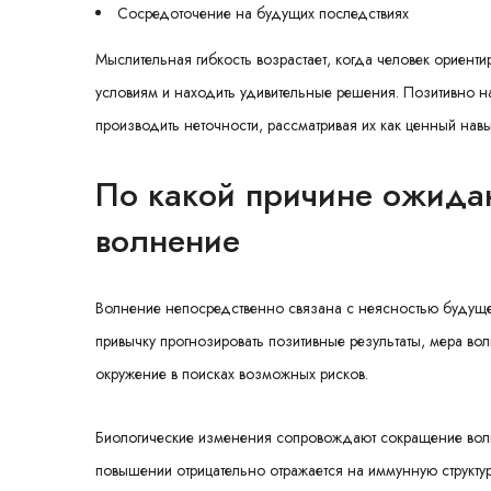
Сосредоточение на будущих последствиях
Мыслительная гибкость возрастает, когда человек ориент
условиям и находить удивительные решения. Позитивно 
производить неточности, рассматривая их как ценный навы
По какой причине ожида
волнение
Волнение непосредственно связана с неясностью будущег
привычку прогнозировать позитивные результаты, мера в
окружение в поисках возможных рисков.
Биологические изменения сопровождают сокращение волне
повышении отрицательно отражается на иммунную структу