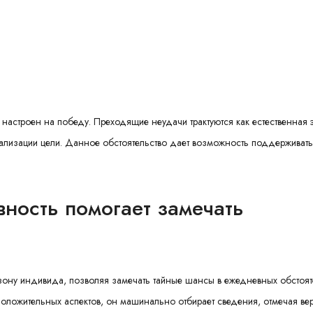
 настроен на победу. Преходящие неудачи трактуются как естественная 
еализации цели. Данное обстоятельство дает возможность поддерживать
вность помогает замечать
ну индивида, позволяя замечать тайные шансы в ежедневных обстояте
 положительных аспектов, он машинально отбирает сведения, отмечая ве