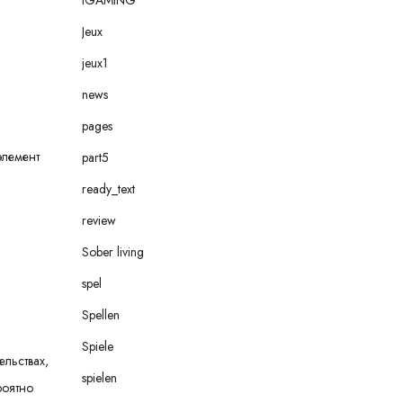
Jeux
jeux1
news
pages
элемент
part5
ready_text
review
Sober living
spel
Spellen
Spiele
льствах,
spielen
роятно