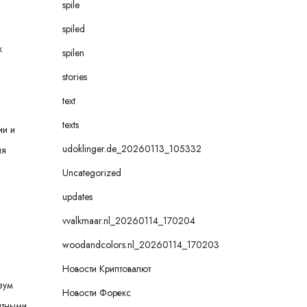
spile
spiled
х
spilen
stories
text
texts
ии и
udoklinger.de_20260113_105332
ия
Uncategorized
updates
vvalkmaar.nl_20260114_170204
woodandcolors.nl_20260114_170203
Новости Криптовалют
зум
Новости Форекс
ятными