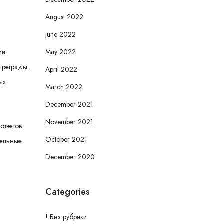
August 2022
June 2022
May 2022
ие
преграды.
April 2022
ых
March 2022
December 2021
November 2021
ответов
October 2021
тельные
December 2020
Categories
! Без рубрики