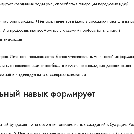
вирует креативные ходы ума, способствуя генерации передовых идей.
 настрою к людям. Личность начинает видеть в соседних потенциальны
м. Это предоставляет возможность к свежим профессиональным и
 знакомств.
строе. Личности превращаются более чувствительными к новой информац
вать с неизвестными способами и изучать неочевидные дороги решен
оваций и индивидуального совершенствования.
ьный навык формирует
ильный фундамент для создания оптимистичных ожиданий в будущем. Ра
шествий. При условии что человек неоднократно встречался с благопри