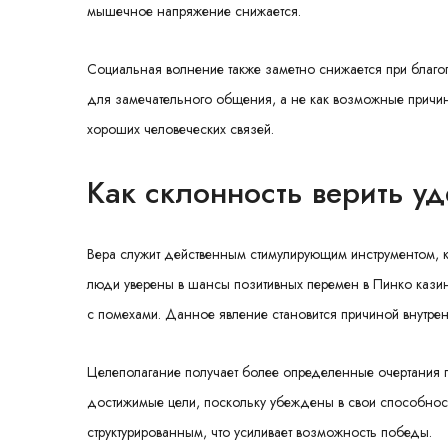
мышечное напряжение снижается.
Социальная волнение также заметно снижается при благо
для замечательного общения, а не как возможные причин
хороших человеческих связей.
Как склонность верить у
Вера служит действенным стимулирующим инструментом, к
люди уверены в шансы позитивных перемен в Пинко кази
с помехами. Данное явление становится причиной внутре
Целеполагание получает более определенные очертания п
достижимые цели, поскольку убеждены в свои способност
структурированным, что усиливает возможность победы.