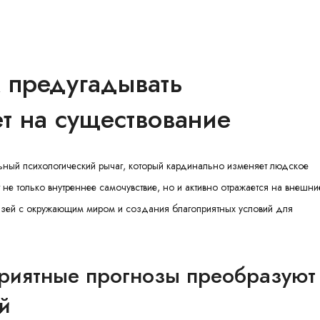
 предугадывать
т на существование
ьный психологический рычаг, который кардинально изменяет людское
е только внутреннее самочувствие, но и активно отражается на внешни
язей с окружающим миром и создания благоприятных условий для
приятные прогнозы преобразуют
й