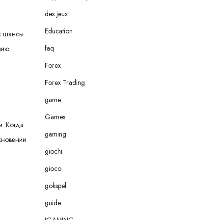
des jeux
Education
ак шансы
faq
нию
Forex
Forex Trading
game
Games
и. Когда
gaming
кновении
giochi
gioco
gokspel
guide
IGAMING