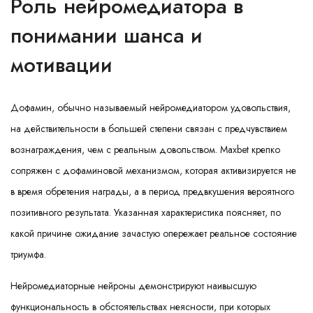
Роль нейромедиатора в
понимании шанса и
мотивации
Дофамин, обычно называемый нейромедиатором удовольствия,
на действительности в большей степени связан с предчувствием
вознаграждения, чем с реальным довольством. Maxbet крепко
сопряжен с дофаминовой механизмом, которая активизируется не
в время обретения награды, а в период предвкушения вероятного
позитивного результата. Указанная характеристика поясняет, по
какой причине ожидание зачастую опережает реальное состояние
триумфа.
Нейромедиаторные нейроны демонстрируют наивысшую
функциональность в обстоятельствах неясности, при которых