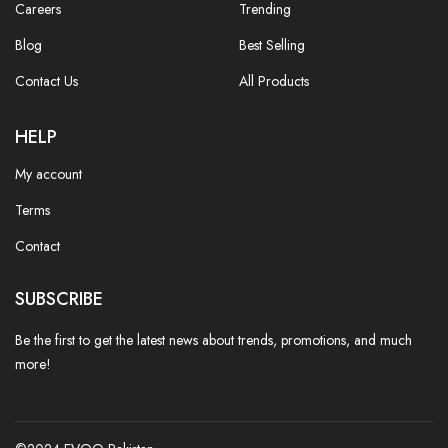
Careers
Trending
Blog
Best Selling
Contact Us
All Products
HELP
My account
Terms
Contact
SUBSCRIBE
Be the first to get the latest news about trends, promotions, and much
more!