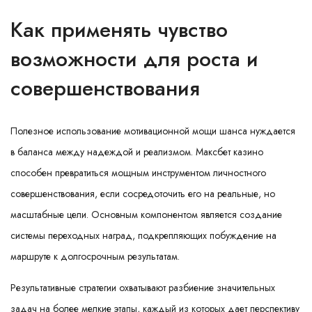
Как применять чувство
возможности для роста и
совершенствования
Полезное использование мотивационной мощи шанса нуждается
в баланса между надеждой и реализмом. Максбет казино
способен превратиться мощным инструментом личностного
совершенствования, если сосредоточить его на реальные, но
масштабные цели. Основным компонентом является создание
системы переходных наград, подкрепляющих побуждение на
маршруте к долгосрочным результатам.
Результативные стратегии охватывают разбиение значительных
задач на более мелкие этапы, каждый из которых дает перспективу