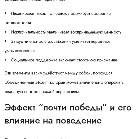
Лимитированность по периоду формирует состояние
неотложности
Исключительность увеличивает воспринимаемую ценность
Затруднительность достижения усиливает вероятное
удовлетворение
Социальное поддержка включает сторонюю признание
Эти элементы взаимодействуют между собой, порождая
объединенный эффект, который может значительно опережать
реальную ценность самой перспективы.
Эффект “почти победы” и его
влияние на поведение