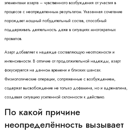
элементами азарта – чувственного возбуждения от участия в
процессе с неопределенным результатом. Указанная сочетание
порождает мощный побудительный состав, способный
поддерживать деятельность даже в ситуациях многократных
провалов.
Азарт добавляет к надежде составляющую неотложности и
интенсивности. В отличие от продолжительной надежды, азарт
фокусируется на данном времени и близких шансах.
Физиологические операции, сопряженные с возбуждением,
содержат высвобождение не только дофамина, но и адреналина,
создавая ситуацию усиленной склонности к действию.
По какой причине
неопределённость вызывает