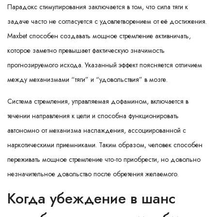
Парадокс стимулирования заключается в том, что сила тяги к
задаче часто не согласуется с удовлетворением от её достижения.
Maxbet способен создавать мощное стремление активничать,
которое заметно превышает фактическую значимость
прогнозируемого исхода. Указанный эффект поясняется отличием
между механизмами “тяги” и “удовольствия” в мозге.
Система стремления, управляемая дофамином, включается в
течении направления к цели и способна функционировать
автономно от механизма наслаждения, ассоциированной с
наркотическими приемниками. Таким образом, человек способен
переживать мощное стремление что-то приобрести, но довольно
незначительное довольство после обретения желаемого.
Когда убеждение в шанс