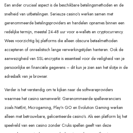
Een ander cruciaal aspect is de beschikbare betalingsmethoden en de
snelheid van uitbetalingen. Serieuze casino’s werken samen met
gerenommeerde betalingsproviders en handelen opnames binnen een
redelijke termijn, meestal 24-48 uur voor e-wallets en cryptocurrency.
Wees voorzichtig bij platforms die alleen obscure betaalmethoden
accepteren of onrealistisch lange verwerkingstijden hanteren. Ook de
aanwezigheid van SSL-encryptie is essentieel voor de veiligheid van je
persoonlijke en financiële gegevens – dit kun je zien aan het slotje in de
adresbalk van je browser.
Verder is het verstandig om te kijken naar de softwareproviders
waarmee het casino samenwerkt. Gerenommeerde spelleveranciers
zoals NetEnt, Microgaming, Play’n GO en Evolution Gaming werken
alleen met betrouwbare, gelicentieerde casino’s. Als een platform bij het
speelveld van een casino zonder Cruks spellen geeft van deze