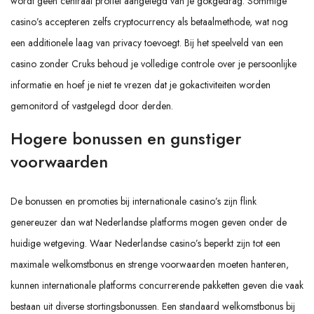
wordt geen centraal profiel aangelegd van je gokgedrag. Sommige
casino’s accepteren zelfs cryptocurrency als betaalmethode, wat nog
een additionele laag van privacy toevoegt. Bij het speelveld van een
casino zonder Cruks behoud je volledige controle over je persoonlijke
informatie en hoef je niet te vrezen dat je gokactiviteiten worden
gemonitord of vastgelegd door derden.
Hogere bonussen en gunstiger
voorwaarden
De bonussen en promoties bij internationale casino’s zijn flink
genereuzer dan wat Nederlandse platforms mogen geven onder de
huidige wetgeving. Waar Nederlandse casino’s beperkt zijn tot een
maximale welkomstbonus en strenge voorwaarden moeten hanteren,
kunnen internationale platforms concurrerende pakketten geven die vaak
bestaan uit diverse stortingsbonussen. Een standaard welkomstbonus bij