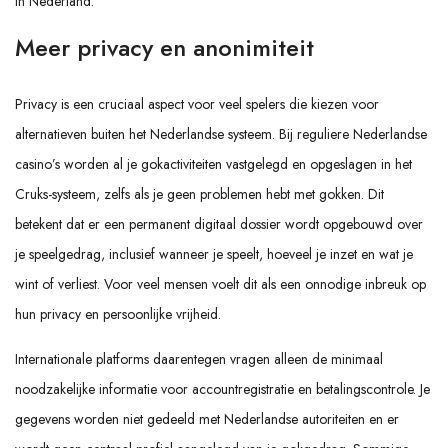
in Nederland.
Meer privacy en anonimiteit
Privacy is een cruciaal aspect voor veel spelers die kiezen voor
alternatieven buiten het Nederlandse systeem. Bij reguliere Nederlandse
casino’s worden al je gokactiviteiten vastgelegd en opgeslagen in het
Cruks-systeem, zelfs als je geen problemen hebt met gokken. Dit
betekent dat er een permanent digitaal dossier wordt opgebouwd over
je speelgedrag, inclusief wanneer je speelt, hoeveel je inzet en wat je
wint of verliest. Voor veel mensen voelt dit als een onnodige inbreuk op
hun privacy en persoonlijke vrijheid.
Internationale platforms daarentegen vragen alleen de minimaal
noodzakelijke informatie voor accountregistratie en betalingscontrole. Je
gegevens worden niet gedeeld met Nederlandse autoriteiten en er