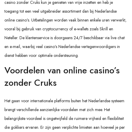
casino zonder Cruks kun je genieten van vrije inzetten en heb je
toegang tot een veel uitgebreider assortiment dan bij Nederlandse
online casino’s. Uitbetalingen worden vaak binnen enkele uren verwerkt,
vooral bij gebruik van cryptocurrency of e-wallets zoals Skrill en
Neteller. De klantenservice is doorgaans 24/7 beschikbaar via live chat
en e-mail, waarbij veel casino’s Nederlandse vertegenwoordigers in
dienst hebben voor optimale ondersteuning.
Voordelen van online casino’s
zonder Cruks
Het gaan voor internationale platforms buiten het Nederlandse systeem
brengt verschillende aanzienlijke voordelen met zich mee. Het
belangrijkste voordeel is ongetwijfeld de ruimere vrijheid en flexibiliteit
die gokkers ervaren. Er zijn geen verplichte limieten aan hoeveel je per