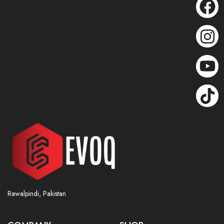
Rawalpindi, Pakistan