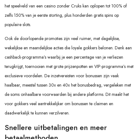
het speelveld van een casino zonder Cruks kan oplopen tot 100% of
zelfs 150% van je eerste storting, plus honderden gratis spins op
populaire slots.
Ook de doorlopende promoties zijn veel ruimer, met dagelijkse,
wekelijkse en maandelijkse acties die loyale gokkers belonen. Denk aan
cashback-programma’s waarbij je een percentage van je verliezen
terugkrijgt, toernooien met grote prijzenpotten en VIP-programma’s met
exclusieve voordelen. De inzetvereisten voor bonussen zijn vaak
haalbaar, meestal tussen 30x en 40x het bonusbedrag, vergeleken met
de soms onhaalbare voorwaarden bij andere platforms. Dit maakt het
voor gokkers veel aantrekkelijker om bonussen te claimen en
daadwerkelijk te kunnen verzilveren.
Snellere uitbetalingen en meer
betaalmethoden