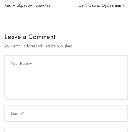
Каким образом переживания повышают состояние заинтересованности
Canlı Casino Oyunlarının Yükselişi
Leave a Comment
Your email address will not be published.
Your Review
Name*