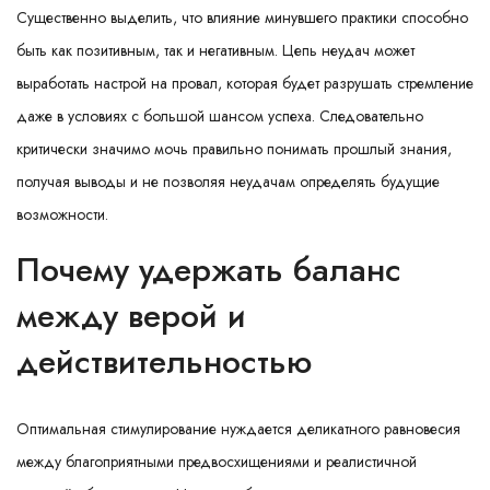
Существенно выделить, что влияние минувшего практики способно
быть как позитивным, так и негативным. Цепь неудач может
выработать настрой на провал, которая будет разрушать стремление
даже в условиях с большой шансом успеха. Следовательно
критически значимо мочь правильно понимать прошлый знания,
получая выводы и не позволяя неудачам определять будущие
возможности.
Почему удержать баланс
между верой и
действительностью
Оптимальная стимулирование нуждается деликатного равновесия
между благоприятными предвосхищениями и реалистичной