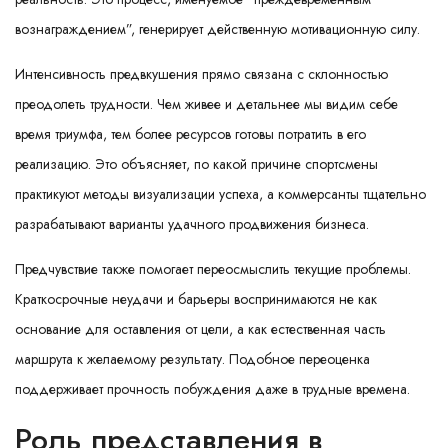
вознаграждением”, генерирует действенную мотивационную силу.
Интенсивность предвкушения прямо связана с склонностью
преодолеть трудности. Чем живее и детальнее мы видим себе
время триумфа, тем более ресурсов готовы потратить в его
реализацию. Это объясняет, по какой причине спортсмены
практикуют методы визуализации успеха, а коммерсанты тщательно
разрабатывают варианты удачного продвижения бизнеса.
Предчувствие также помогает переосмыслить текущие проблемы.
Краткосрочные неудачи и барьеры воспринимаются не как
основание для оставления от цели, а как естественная часть
маршрута к желаемому результату. Подобное переоценка
поддерживает прочность побуждения даже в трудные времена.
Роль представления в