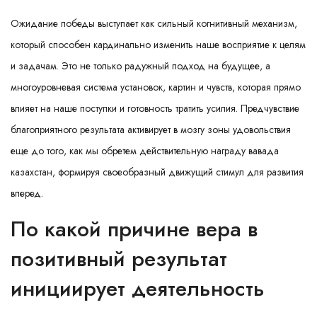
Ожидание победы выступает как сильный когнитивный механизм,
который способен кардинально изменить наше восприятие к целям
и задачам. Это не только радужный подход на будущее, а
многоуровневая система установок, картин и чувств, которая прямо
влияет на наше поступки и готовность тратить усилия. Предчувствие
благоприятного результата активирует в мозгу зоны удовольствия
еще до того, как мы обретем действительную награду вавада
казахстан, формируя своеобразный движущий стимул для развития
вперед.
По какой причине вера в
позитивный результат
инициирует деятельность