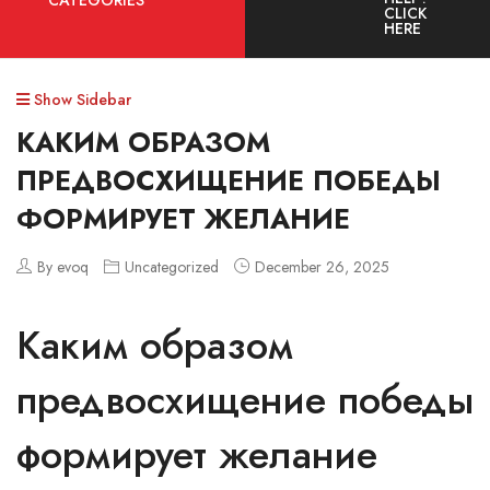
CATEGORIES
CLICK
HERE
Show Sidebar
КАКИМ ОБРАЗОМ
ПРЕДВОСХИЩЕНИЕ ПОБЕДЫ
ФОРМИРУЕТ ЖЕЛАНИЕ
By evoq
Uncategorized
December 26, 2025
Каким образом
предвосхищение победы
формирует желание