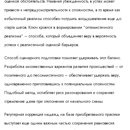
оценкой обстоятельств. Наивная убежденность в успех может
привести к непредусмотрительности к сложностям, в то время как
избыточный реализм способен потушить воодушевление еще до
старта шагов. Ключ кроется в формировании “оптимистичного
реализма” – способа, который объединяет веру в вероятность
успеха с реалистичной оценкой барьеров.
Способ сценарного подготовки помогает удерживать этот баланс.
Разработка множественных вариантов развития происшествий – от
позитивного до пессимистичного – обеспечивает удержать веру,
одновременно приготовившись к потенциальным сложностям.
Подобный метод ослабляет риск разочарования и сохраняет
стремление даже при отклонении от начального схемы.
Регулярная коррекция надежд на базе приобретаемого практики
выступает еще одним важным частью сохранения равновесия.