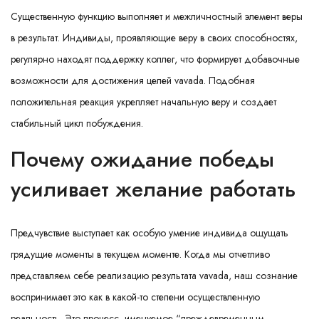
Существенную функцию выполняет и межличностный элемент веры
в результат. Индивиды, проявляющие веру в своих способностях,
регулярно находят поддержку коллег, что формирует добавочные
возможности для достижения целей
vavada
. Подобная
положительная реакция укрепляет начальную веру и создает
стабильный цикл побуждения.
Почему ожидание победы
усиливает желание работать
Предчувствие выступает как особую умение индивида ощущать
грядущие моменты в текущем моменте. Когда мы отчетливо
представляем себе реализацию результата vavada, наш сознание
воспринимает это как в какой-то степени осуществленную
реальность. Это процесс, именуемое “преждевременным