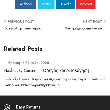
Facebook
Twitter
Linkedin
Pinterest
PREVIOUS POST
NEXT POST
По какой причине переживания нередко затрудняют логичное решение
Как предвосхищение триумфа создает желание
Related Posts
By evoq
June 24, 2026
Hashlucky Casino — Οδηγός και Αξιολόγηση
Hashlucky Casino: Οδηγός και Αξιολόγηση Εισαγωγή στο Hashlucky
Casino και βασικά χαρακτηριστικά Το ...
Easy Returns