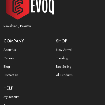
Rawalpindi, Pakistan
COMPANY
SHOP
About Us
New Arrival
Careers
Trending
Blog
Best Selling
Contact Us
All Products
HELP
My account