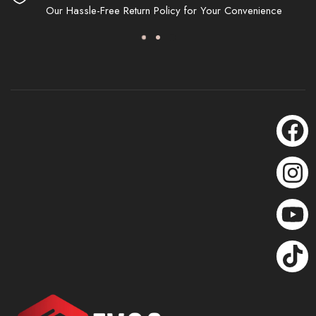
Our Hassle-Free Return Policy for Your Convenience