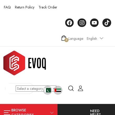
FAQ
Return Policy
Track Order
Language
English
0
BROWSE
NEED
HELP?