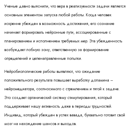
Ученые давно выяснили, что вера в реализуемости задачи является
основным элементом запуска любой работы. Когда человек
искренне убежден в возможность достижения, его сознание
начинает формировать нейронные пути, ассоциированные с
планированием и исполнением требуемых мер. Эта убежденность
возбуждает лобную зону, ответственную за формирование
определений и целенаправленные попытки.
Нейробиологические работы выявляют, что ожидание
положительного результата повышает выработку допамина –
нейромедиатора, соотносимого с стремлением и тягой к задаче.
Это создает органический систему стимулирования, который
поддерживает нашу активность даже в периоды трудностей.
Индивид, который убежден в успех вавада, буквально готовит свой
мозг на нахождение шансов и выходов.