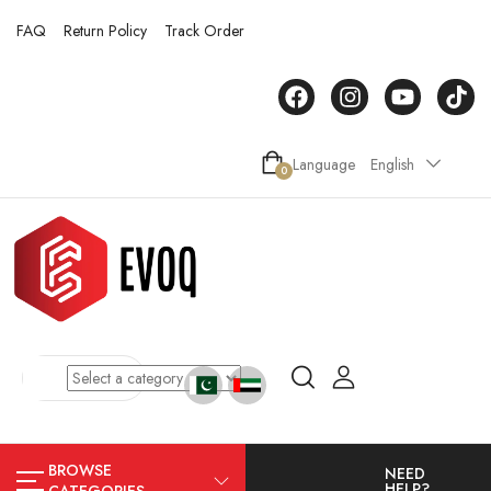
FAQ
Return Policy
Track Order
Language
English
0
BROWSE
NEED
HELP?