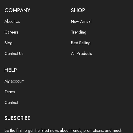
COMPANY
SHOP
About Us
New Arrival
Careers
Trending
Blog
Best Selling
Contact Us
All Products
HELP
My account
Terms
Contact
SUBSCRIBE
Be the first to get the latest news about trends, promotions, and much