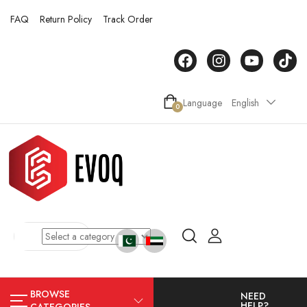
FAQ
Return Policy
Track Order
Language
English
0
BROWSE
NEED
HELP?