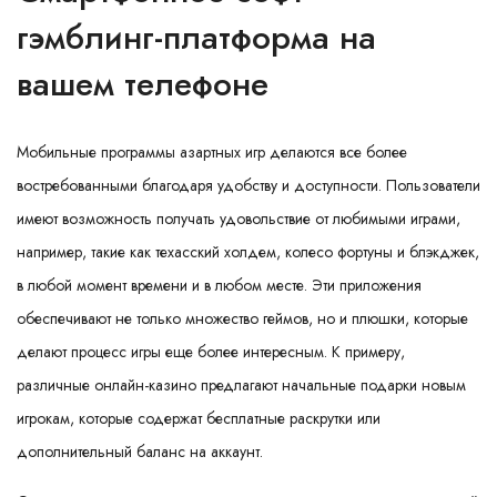
гэмблинг-платформа на
вашем телефоне
Мобильные программы азартных игр делаются все более
востребованными благодаря удобству и доступности. Пользователи
имеют возможность получать удовольствие от любимыми играми,
например, такие как техасский холдем, колесо фортуны и блэкджек,
в любой момент времени и в любом месте. Эти приложения
обеспечивают не только множество геймов, но и плюшки, которые
делают процесс игры еще более интересным. К примеру,
различные онлайн-казино предлагают начальные подарки новым
игрокам, которые содержат бесплатные раскрутки или
дополнительный баланс на аккаунт.