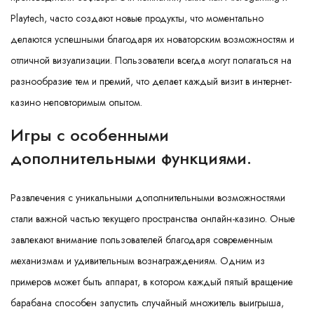
Playtech, часто создают новые продукты, что моментально
делаются успешными благодаря их новаторским возможностям и
отличной визуализации. Пользователи всегда могут полагаться на
разнообразие тем и премий, что делает каждый визит в интернет-
казино неповторимым опытом.
Игры с особенными
дополнительными функциями.
Развлечения с уникальными дополнительными возможностями
стали важной частью текущего пространства онлайн-казино. Оные
завлекают внимание пользователей благодаря современным
механизмам и удивительным вознаграждениям. Одним из
примеров может быть аппарат, в котором каждый пятый вращение
барабана способен запустить случайный множитель выигрыша,