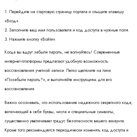
Перейдите на стартовую страницу портала и отыщите клавишу
«Вход».
Заполните ваш имя пользователя и код доступа в нужные поля.
Нажмите кнопку «Войти».
Когда вы вдруг забыли пароль, не волнуйтесь! Современные
интернет-платформы предлагают удобную возможность
восстановления учетной записи. Легко щелкните на линк
«Позабыли пароль?», и выполняйте инструкциям для его
восстановления.
Важно осознавать, что использование надежного секретного кода,
включающий в себя буквы, числа и специальные символы,
существенно увеличивает градус безопасности вашего аккаунта.
Кроме того рекомендуется периодически изменять код доступа и