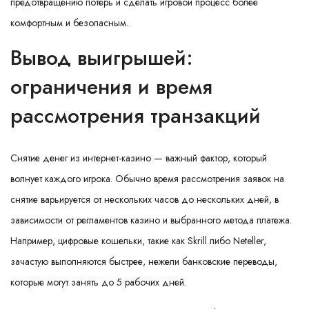
предотвращению потерь и сделать игровой процесс более
комфортным и безопасным.
Вывод выигрышей:
ограничения и время
рассмотрения транзакций
Снятие денег из интернет-казино — важный фактор, который
волнует каждого игрока. Обычно время рассмотрения заявок на
снятие варьируется от нескольких часов до нескольких дней, в
зависимости от регламентов казино и выбранного метода платежа.
Например, цифровые кошельки, такие как Skrill либо Neteller,
зачастую выполняются быстрее, нежели банковские переводы,
которые могут занять до 5 рабочих дней.