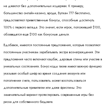
на джекпот без дополнительных издержек. К примеру,
большинство онлайн-казино, вроде, Вулкан 777 бесплатно,
предоставляют приветственные бонусы, способные достигнуть
100% с первого вклада. Это значит, если игрок, положивший $100,
обзаведется еще $100 как бонусные деньги.
Вдобавок, имеются постоянные предложения, которые позволяют
постоянным участникам зарабатывать экстра вознаграждения. Эти
предложения часто включают кэшбэк, даровые спины или участие в
уникальных состязаниях. Бонус-коды также имеют важную функцию:
указывая особый шифр во время создания аккаунта или
пополнении счета, пользователь может воспользоваться
дополнительные привилегии или даже фриспины. Это
замечательный вариант протестировать современные игры без
риска для собственного бюджета.