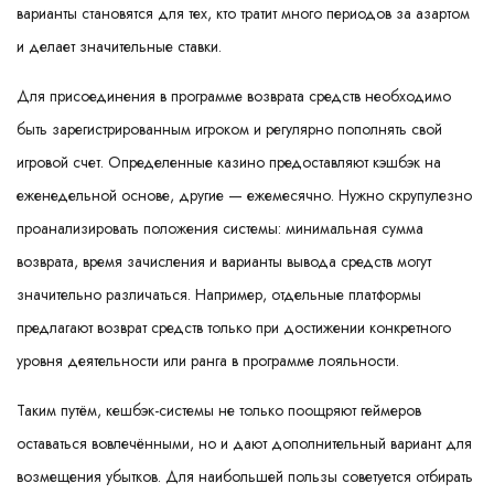
варианты становятся для тех, кто тратит много периодов за азартом
и делает значительные ставки.
Для присоединения в программе возврата средств необходимо
быть зарегистрированным игроком и регулярно пополнять свой
игровой счет. Определенные казино предоставляют кэшбэк на
еженедельной основе, другие — ежемесячно. Нужно скрупулезно
проанализировать положения системы: минимальная сумма
возврата, время зачисления и варианты вывода средств могут
значительно различаться. Например, отдельные платформы
предлагают возврат средств только при достижении конкретного
уровня деятельности или ранга в программе лояльности.
Таким путём, кешбэк-системы не только поощряют геймеров
оставаться вовлечёнными, но и дают дополнительный вариант для
возмещения убытков. Для наибольшей пользы советуется отбирать