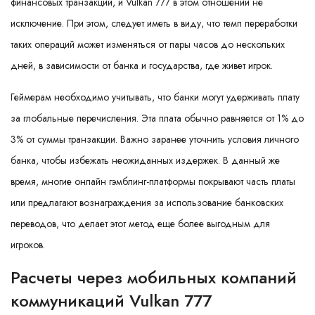
финансовых транзакций, и Vulkan 777 в этом отношении не
исключение. При этом, следует иметь в виду, что темп переработки
таких операций может изменяться от пары часов до нескольких
дней, в зависимости от банка и государства, где живет игрок.
Геймерам необходимо учитывать, что банки могут удерживать плату
за глобальные перечисления. Эта плата обычно равняется от 1% до
3% от суммы транзакции. Важно заранее уточнить условия личного
банка, чтобы избежать неожиданных издержек. В данный же
время, многие онлайн гэмблинг-платформы покрывают часть платы
или предлагают вознаграждения за использование банковских
переводов, что делает этот метод еще более выгодным для
игроков.
Расчеты через мобильных компаний
коммуникаций Vulkan 777