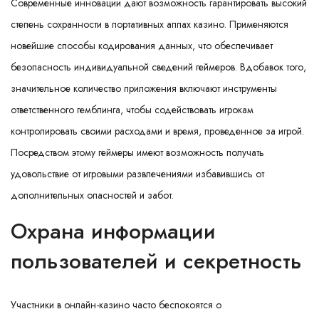
Современные инновации дают возможность гарантировать высокий
степень сохранности в портативных аппах казино. Применяются
новейшие способы кодирования данных, что обеспечивает
безопасность индивидуальной сведений геймеров. Вдобавок того,
значительное количество приложения включают инструменты
ответственного гемблинга, чтобы содействовать игрокам
контролировать своими расходами и время, проведенное за игрой.
Посредством этому геймеры имеют возможность получать
удовольствие от игровыми развлечениями избавившись от
дополнительных опасностей и забот.
Охрана информации
пользователей и секретность
Участники в онлайн-казино часто беспокоятся о