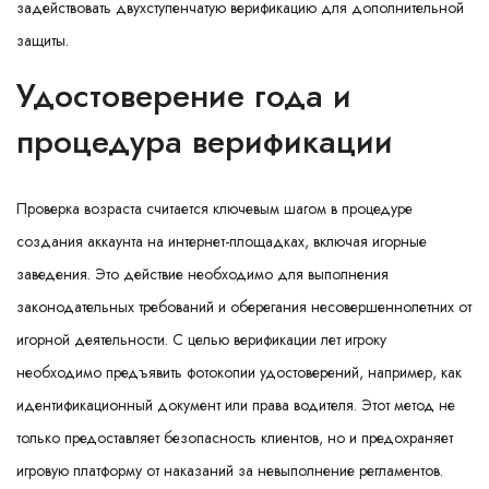
задействовать двухступенчатую верификацию для дополнительной
защиты.
Удостоверение года и
процедура верификации
Проверка возраста считается ключевым шагом в процедуре
создания аккаунта на интернет-площадках, включая игорные
заведения. Это действие необходимо для выполнения
законодательных требований и оберегания несовершеннолетних от
игорной деятельности. С целью верификации лет игроку
необходимо предъявить фотокопии удостоверений, например, как
идентификационный документ или права водителя. Этот метод не
только предоставляет безопасность клиентов, но и предохраняет
игровую платформу от наказаний за невыполнение регламентов.