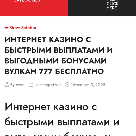
CATEGORIES
CLICK
HERE
Show Sidebar
ИНТЕРНЕТ КАЗИНО С
БЫСТРЫМИ ВЫПЛАТАМИ И
ВЫГОДНЫМИ БОНУСАМИ
ВУЛКАН 777 БЕСПЛАТНО
By evoq
Uncategorized
November 5, 2025
Интернет казино с
быстрыми выплатами и