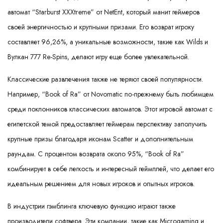
автомат “Starburst XXXtreme” от NetEnt, который манит геймеров
своей энергичностью и крупными призами. Его возврат игроку
составляет 96,26%, а уникальные возможности, такие как Wilds и
Вулкан 777 Re-Spins, делают игру еще более увлекательной.
Классические развлечения также не теряют своей популярности.
Например, “Book of Ra” от Novomatic по-прежнему быть любимцем
среди поклонников классических автоматов. Этот игровой автомат с
египетской темой предоставляет геймерам перспективу заполучить
крупные призы благодаря иконам Scatter и дополнительным
раундам. С процентом возврата около 95%, “Book of Ra”
комбинирует в себе легкость и интересный геймплей, что делает его
идеальным решением для новых игроков и опытных игроков.
В индустрии гэмблинга ключевую функцию играют также
производители софтвера. Эти компании, такие как Microgaming и